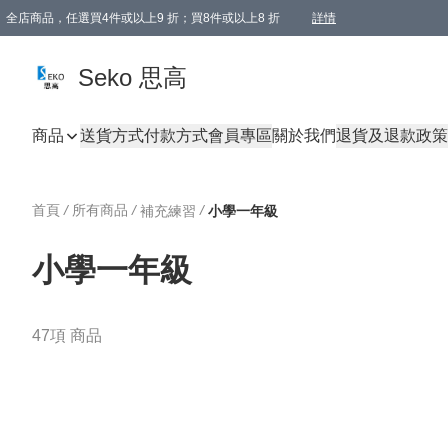
全店商品，任選買4件或以上9 折；買8件或以上8 折
詳情
新會員首次購物即享全單 95 折優惠！
購物滿198, 全單免運
Seko 思高
商品
送貨方式
付款方式
會員專區
關於我們
退貨及退款政策
首頁
/
所有商品
/
/
補充練習
小學一年級
小學一年級
47項 商品