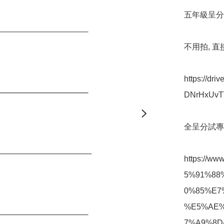
五年級呈分
不用拍, 直接
https://dri
DNrHxUvTV
全呈分試專項
https://w
5%91%88
0%85%E7
%E5%AE%
7%A9%8D/