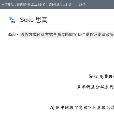
全店商品，任選買4件或以上9 折；買8件或以上8 折
詳情
新會員首次購物即享全單 95 折優惠！
購物滿198, 全單免運
Seko 思高
商品
送貨方式
付款方式
會員專區
關於我們
退貨及退款政策