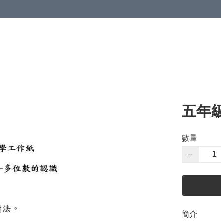
五年
數量
−
簡介