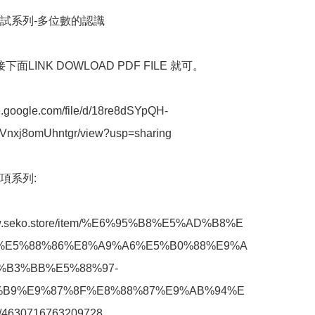
試系列-多位數的認識

下面LINK DOWLOAD PDF FILE 就可。

ve.google.com/file/d/18re8dSYpQH-
nxj8omUhntgr/view?usp=sharing

系列: 

ww.seko.store/item/%E6%95%B8%E5%AD%B8%E
%E5%88%86%E8%A9%A6%E5%B0%88%E9%A
%B3%BB%E5%88%97-
B9%E9%87%8F%E8%88%87%E9%AB%94%E
4630716763209728