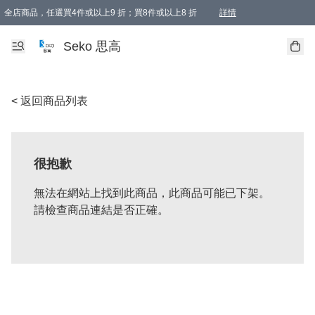
全店商品，任選買4件或以上9 折；買8件或以上8 折
詳情
新會員首次購物即享全單 95 折優惠！
購物滿198, 全單免運
Seko 思高
< 返回商品列表
很抱歉
無法在網站上找到此商品，此商品可能已下架。
請檢查商品連結是否正確。