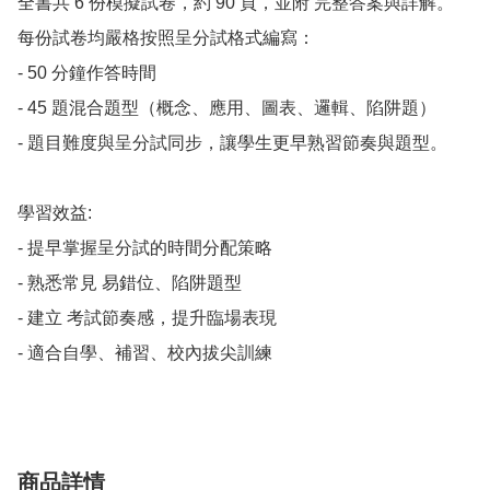
全書共 6 份模擬試卷，約 90 頁，並附 完整答案與詳解。

每份試卷均嚴格按照呈分試格式編寫：

- 50 分鐘作答時間

- 45 題混合題型（概念、應用、圖表、邏輯、陷阱題）

- 題目難度與呈分試同步，讓學生更早熟習節奏與題型。

學習效益:

- 提早掌握呈分試的時間分配策略

- 熟悉常見 易錯位、陷阱題型

- 建立 考試節奏感，提升臨場表現

商品詳情