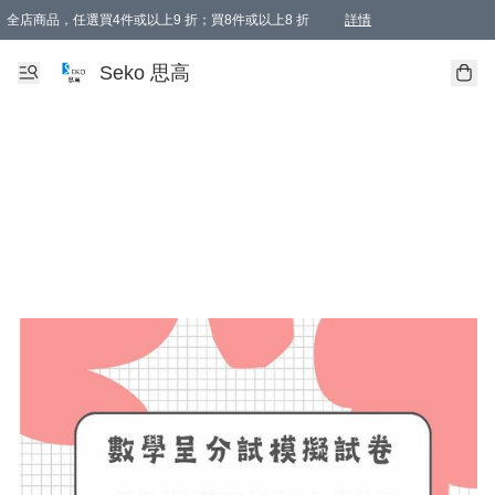
全店商品，任選買4件或以上9 折；買8件或以上8 折
詳情
新會員首次購物即享全單 95 折優惠！
購物滿198, 全單免運
Seko 思高