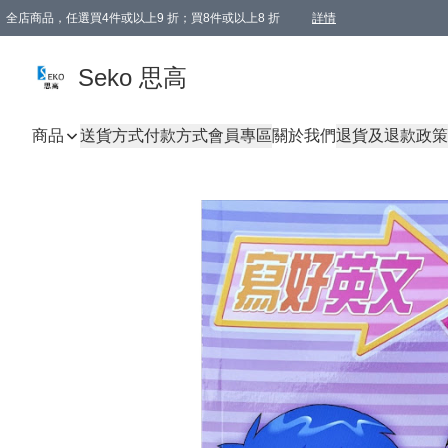
全店商品，任選買4件或以上9 折；買8件或以上8 折
詳情
新會員首次購物即享全單 95 折優惠！
購物滿198, 全單免運
Seko 思高
商品
送貨方式
付款方式
會員專區
關於我們
退貨及退款政策