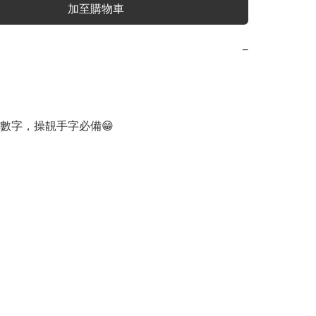
加至購物車
−
數字，操靚手字必備😁
