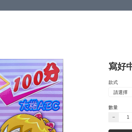
寫好
款式
數量
−