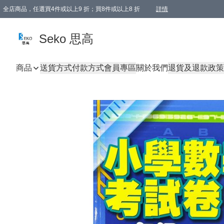
全店商品，任選買4件或以上9 折；買8件或以上8 折
詳情
新會員首次購物即享全單 95 折優惠！
購物滿198, 全單免運
Seko 思高
商品
送貨方式
付款方式
會員專區
關於我們
退貨及退款政策