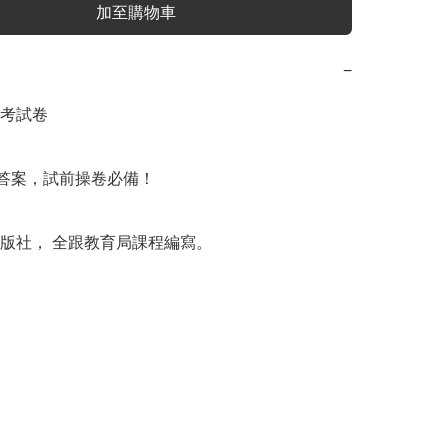
加至購物車
−
考試卷

附答案，試前操卷必備！

版社， 全跟教育局課程編寫。