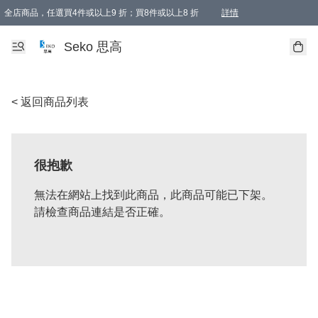
全店商品，任選買4件或以上9 折；買8件或以上8 折
詳情
新會員首次購物即享全單 95 折優惠！
購物滿198, 全單免運
Seko 思高
< 返回商品列表
很抱歉
無法在網站上找到此商品，此商品可能已下架。
請檢查商品連結是否正確。