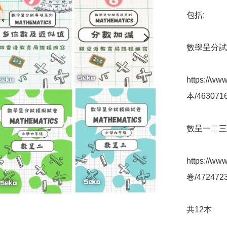
包括:

數學呈分試專
https://
本/4630716
數呈一二三共
https://
卷/4724723
共12本