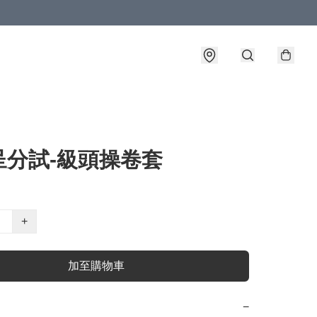
呈分試-級頭操卷套
+
加至購物車
−