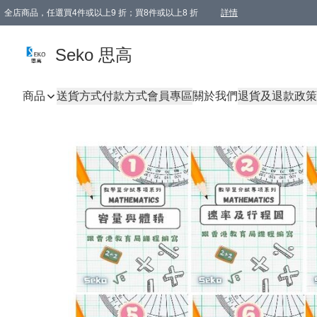
全店商品，任選買4件或以上9 折；買8件或以上8 折
詳情
新會員首次購物即享全單 95 折優惠！
購物滿198, 全單免運
Seko 思高
商品
送貨方式
付款方式
會員專區
關於我們
退貨及退款政策