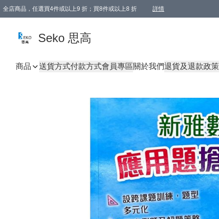
全店商品，任選買4件或以上9 折；買8件或以上8 折
詳情
新會員首次購物即享全單 95 折優惠！
購物滿198, 全單免運
Seko 思高
商品
送貨方式
付款方式
會員專區
關於我們
退貨及退款政策