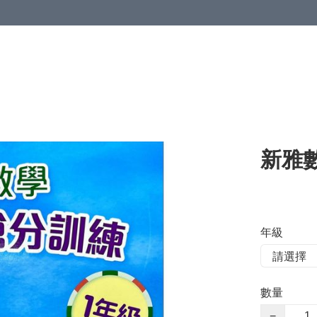
新雅
年級
數量
−