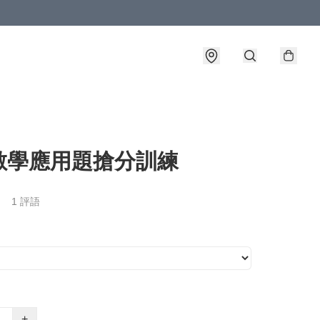
數學應用題搶分訓練
1 評語
+