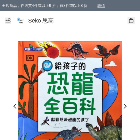
全店商品，任選買4件或以上9 折；買8件或以上8 折
詳情
新會員首次購物即享全單 95 折優惠！
購物滿198, 全單免運
Seko 思高