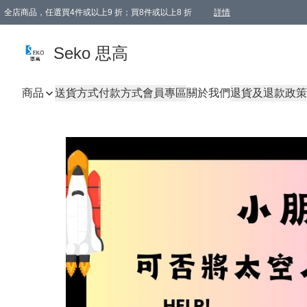
全店商品，任選買4件或以上9 折；買8件或以上8 折
詳情
新會員首次購物即享全單 95 折優惠！
購物滿198, 全單免運
Seko 思高
商品
送貨方式
付款方式
會員專區
關於我們
退貨及退款政策