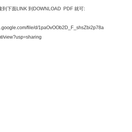
到下面LINK 到DOWNLOAD  PDF 就可: 

ive.google.com/file/d/1paOvOOb2D_F_shsZbi2p78a
/view?usp=sharing