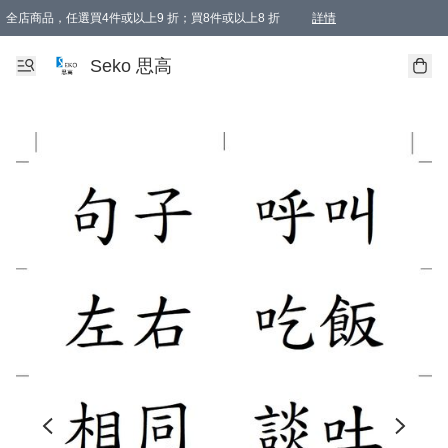
全店商品，任選買4件或以上9 折；買8件或以上8 折
詳情
新會員首次購物即享全單 95 折優惠！
購物滿198, 全單免運
Seko 思高