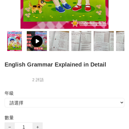
English Grammar Explained in Detail
2 評語
年級
數量
−
+