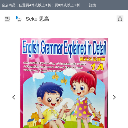
全店商品，任選買4件或以上9 折；買8件或以上8 折
詳情
新會員首次購物即享全單 95 折優惠！
購物滿198, 全單免運
Seko 思高