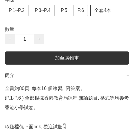
P.1~P.2
P.3~P.4
P.5
P.6
全套4本
數量
−
+
加至購物車
簡介
−
全書約80頁, 每本16 個練習,  附答案。

(P.1-P.6 ) 全部根據香港教育局課程,無論題目, 格式等均參考
香港小學試卷。

聆聽檔係下面link, 歡迎試聽👇
