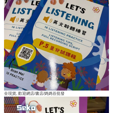
全現貨, 歡迎網店/書店/媽媽谷批發