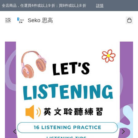
全店商品，任選買4件或以上9 折；買8件或以上8 折
詳情
新會員首次購物即享全單 95 折優惠！
購物滿198, 全單免運
Seko 思高