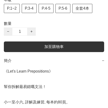
P.1~2
P.3-4
P.4-5
P.5-6
全套4本
數量
−
+
加至購物車
簡介
−
《Let's Learn Prepositions》

幫你拆解最易錯嘅文法！

小一至小六, 詳解及練習, 每本約80頁。
