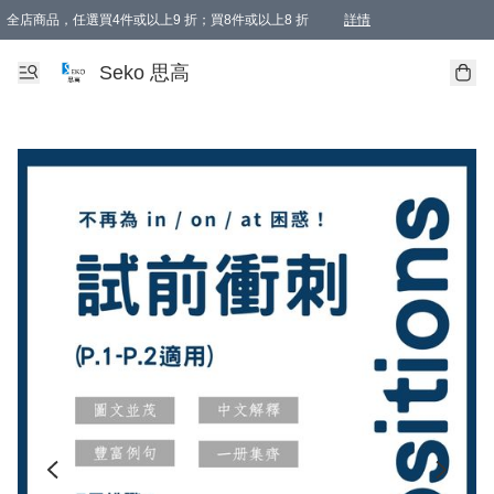
全店商品，任選買4件或以上9 折；買8件或以上8 折
詳情
新會員首次購物即享全單 95 折優惠！
購物滿198, 全單免運
Seko 思高