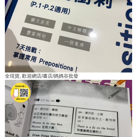
全現貨, 歡迎網店/書店/媽媽谷批發