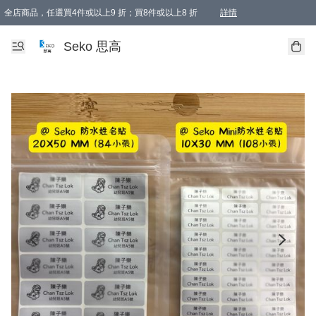
全店商品，任選買4件或以上9 折；買8件或以上8 折
詳情
新會員首次購物即享全單 95 折優惠！
購物滿198, 全單免運
Seko 思高