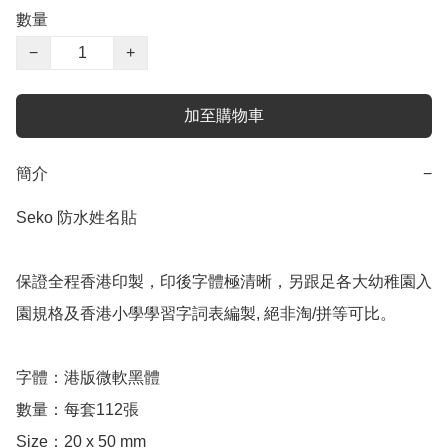
數量
−
+
加至購物車
簡介
−
Seko 防水姓名貼 

保證全程香港印製，印後字體極清晰，另跟足各大幼稚園入
園規格及香港小學學習字詞表編製, 絕非淘/拼等可比。

字體：港版微軟黑體

數量：每套112張

Size：20 x 50 mm
