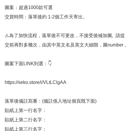
圖案：超過1000款可選

交貨時間：落單後約 1-2個工作天寄出。

⚠️為了加快流程，落單後不可更改，不接受後補加圖,  請提
交前再對多幾次，由其中英文名及英文大細階，圖number , 

圖案下面LINK到選：👇

https://seko.store/i/VLtLClgAA

落單後備註寫番：(備註係入地址個頁既下面) 

貼紙上第一行名字：

貼紙上第二行名字：

貼紙上第三行名字：
